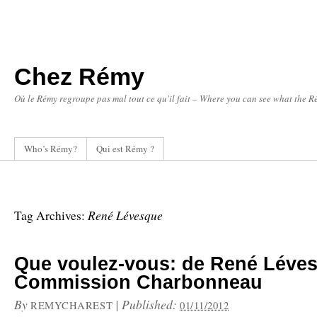
Chez Rémy
Où le Rémy regroupe pas mal tout ce qu'il fait – Where you can see what the Ré
Who’s Rémy?
Qui est Rémy ?
René Lévesque
Tag Archives:
Que voulez-vous: de René Léves
Commission Charbonneau
By
|
Published:
REMYCHAREST
01/11/2012