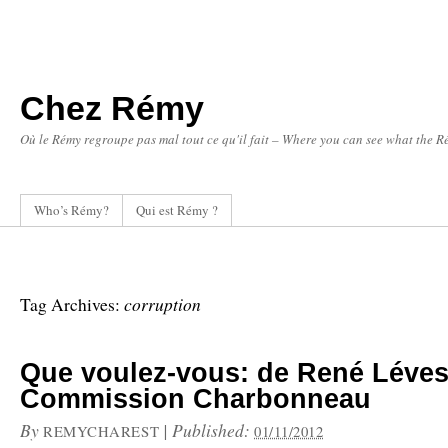
Chez Rémy
Où le Rémy regroupe pas mal tout ce qu'il fait – Where you can see what the Ré
Who’s Rémy?
Qui est Rémy ?
corruption
Tag Archives:
Que voulez-vous: de René Léves
Commission Charbonneau
By
|
Published:
REMYCHAREST
01/11/2012