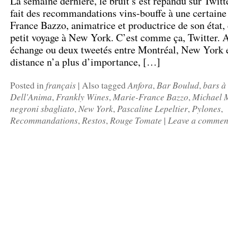
La semaine dernière, le bruit s’est répandu sur Twitt
fait des recommandations vins-bouffe à une certaine
France Bazzo, animatrice et productrice de son état,
petit voyage à New York. C’est comme ça, Twitter. 
échange ou deux tweetés entre Montréal, New York e
distance n’a plus d’importance, […]
français
Anfora
Bar Boulud
bars à
Posted in
|
Also tagged
,
,
Dell'Anima
Frankly Wines
Marie-France Bazzo
Michael 
,
,
,
negroni sbagliato
New York
Pascaline Lepeltier
Pylones
,
,
,
,
Recommandations
Restos
Rouge Tomate
Leave a commen
,
,
|