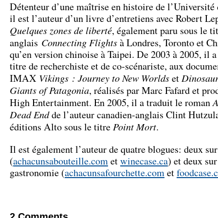
Détenteur d’une maîtrise en histoire de l’Université
il est l’auteur d’un livre d’entretiens avec Robert Le
Quelques zones de liberté
, également paru sous le ti
Connecting Flights
anglais
à Londres, Toronto et Ch
qu’en version chinoise à Taipei. De 2003 à 2005, il a
titre de recherchiste et de co-scénariste, aux docume
Vikings : Journey to New Worlds
Dinosaur
IMAX
et
Giants of Patagonia
, réalisés par Marc Fafard et pro
A
High Entertainment. En 2005, il a traduit le roman
Dead End
de l’auteur canadien-anglais Clint Hutzul
Point Mort
éditions Alto sous le titre
.
Il est également l’auteur de quatre blogues: deux sur
(
achacunsabouteille.com
et
winecase.ca
) et deux sur
gastronomie (
achacunsafourchette.com
et
foodcase.
2
Comments