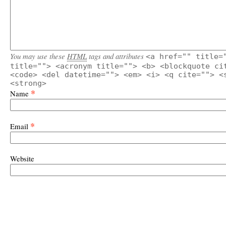
You may use these
HTML
tags and attributes
<a href="" title=
title=""> <acronym title=""> <b> <blockquote ci
<code> <del datetime=""> <em> <i> <q cite=""> <
<strong>
*
Name
*
Email
Website