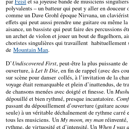
par
Feist
et sa joyeuse bande de musiciens singuliers
polyvalents – un batteur qui peut y aller en douceur 
comme un Dave Grohl époque Nirvana, un claviériste
effets qui peut aussi prendre une guitare ou même la 
aisance, un bassiste qui peut faire des percussions é
un archet de violon et jouer un bout de flugelhorn, ai
choristes singulières qui travaillent habituellement
de
Mountain Man
.
Undiscovered First
D’
, peut-être la plus puissante de
Let It Die
ouverture, à
, en fin de rappel (avec des c
sur scène pour danser collés, à l’invitation de la cha
voyage était remarquable et plein d’inattendus, de t
Mush
de chansons menées avec doigté et finesse. Un
Comf
dépouillé et bien rythmé, presque incantatoire.
passant du dépouillement d’ouverture (guitare acous
seule) à un véritable déchaînement de rythme carré e
My moon, my man
tous les musiciens. Un
réinventé
When I was a
rythme, de virtuosité et d’intensité. Un