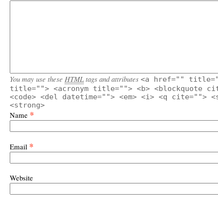
You may use these
HTML
tags and attributes
<a href="" title=
title=""> <acronym title=""> <b> <blockquote ci
<code> <del datetime=""> <em> <i> <q cite=""> <
<strong>
*
Name
*
Email
Website